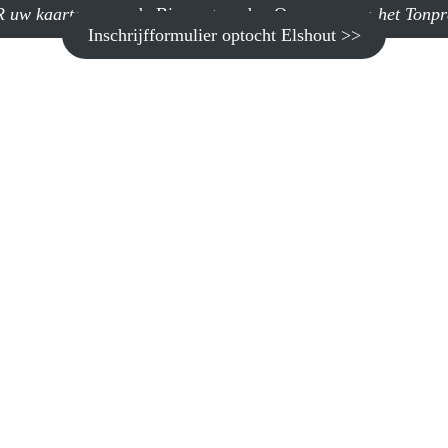
 uw kaarten voor
de Biercantus, den Opwermer en
het Tonp
Inschrijfformulier optocht Elshout >>