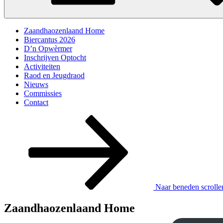
Zaandhaozenlaand Home
Biercantus 2026
D’n Opwèrmer
Inschrijven Optocht
Activiteiten
Raod en Jeugdraod
Nieuws
Commissies
Contact
Naar beneden scrolle
Zaandhaozenlaand Home