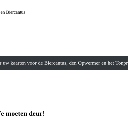
 en Biercantus
r uw kaarten voor de Biercantus, den Opwermer en het Tonpr
e moeten deur!